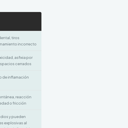
ntal, tiros
namiento incorrecto
xicidad, asfixia por
spacios cerrados
o de inflamación
ntánea, reacción
edad o fricción
ndios y pueden
s explosivas al