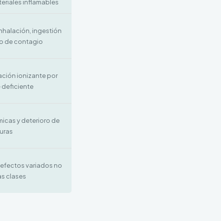
eriales inflamables
inhalación, ingestión
go de contagio
ación ionizante por
 deficiente
cas y deterioro de
turas
 efectos variados no
as clases