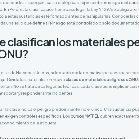
propiedades fisicoquímicas o biológicas, represente un riesgo real para l
 En Perú, esta clasificación tiene base legal: la Ley N° 29783 obliga al 
o a estas sustancias esté formado antes de manipularlas. Conocer las cl
ada una es lo que define si el riesgo está controlado o solo documentado
clasifican los materiales p
 ONU?
a es el de Naciones Unidas, adoptado por la normativa peruana para tran
o. Divide los materiales en nueve
clases de materiales peligrosos ONU
ntan. No se trata de categorías teóricas: cada clase tiene implicancia
ransportar y responder ante incidentes.
ar: la clase indica el peligro predominante, no el único. Una sustancia pu
n exigen controles específicos. Los
cursos MATPEL
cubren exactamente
 reconocimiento de la etiqueta.
 son los materiales peligrosos y cómo manejarlos de forma segura?