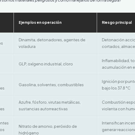
Ejemplos en operación
Riesgo principal
Dinamita, detonadores, agentes de
Detonación accide
os
voladura
cortados, almace
Inflamabilidad, to
GLP, oxígeno industrial, cloro
acumulación en e
Ignición por punt
Gasolina, solventes, combustibles
les
bajo los 37.8 °C
Azufre, fósforo, virutas metálicas,
Combustión espo
les
sustancias autorreactivas
violenta con hum
ntes
Intensifican ince
Nitrato de amonio, peróxido de
dos
generar reaccione
hidrógeno