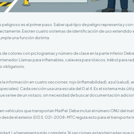
s peligroso es el primer paso. Saber qué tipo de peligro representa y con
rectamente. Existen cuatro sistemas de identificación de uso extendido
umple una función distinta.
e colores con pictogramas y número de clase en la parte inferior. Deben
ntenedor. Llamas para inflamables, calavera para tóxicos, trébol para rad
o obligatorio.
a información en cuatro secciones: rojo (inflamabilidad), azul (salud), am
peciales). Cada sección usa una escala del 0 al 4. Es el sistema más útil
e se lee de un vistazo, sin necesidad de buscar documentación adicion
en vehículos que transportan MatPel. Debe incluir el número ONU del mate
 desde el exterior. El D.S. 021-2008-MTC regula esto para el transporte te
ridad: La herramienta más completa: 16 secciones estandarizadas que 