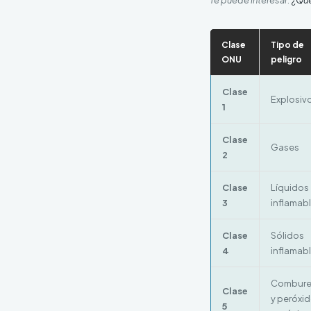
Clase
Tipo de
ONU
peligro
Clase
Explosiv
1
Clase
Gases
2
Clase
Líquidos
3
inflamab
Clase
Sólidos
4
inflamab
Combure
Clase
y peróxi
5