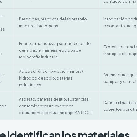
s
contacto con mat
as
Pesticidas, reactivos de laboratorio,
Intoxicación por 
muestras biológicas
o contacto; ries
sas
Fuentes radiactivas para medición de
Exposición a radi
densidad en minería, equipos de
o
manejo o blindaje
radiografía industrial
Ácido sulfúrico (lixiviación minera),
as
Quemaduras quími
hidróxido de sodio, baterías
as
equipos y estruc
industriales
Asbesto, baterías de litio, sustancias
Daño ambiental y
eos
contaminantes (relevante en
cubiertos por otr
operaciones portuarias bajo MARPOL)
 identifican los materiales