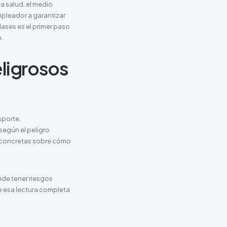
a salud, el medio
empleador a garantizar
ases es el primer paso
.
eligrosos
sporte,
según el peligro
s concretas sobre cómo
ede tener riesgos
 esa lectura completa