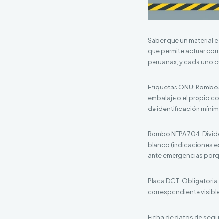
Saber que un material e
que permite actuar cor
peruanas, y cada uno c
Etiquetas ONU: Rombos d
embalaje o el propio co
de identificación mínim
Rombo NFPA 704: Divide l
blanco (indicaciones es
ante emergencias porqu
Placa DOT: Obligatoria 
correspondiente visible
Ficha de datos de segu