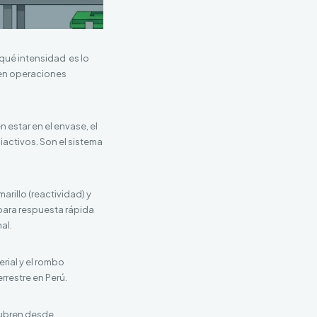
 qué intensidad es lo
 en operaciones
 estar en el envase, el
iactivos. Son el sistema
arillo (reactividad) y
 para respuesta rápida
al.
rial y el rombo
rrestre en Perú.
cubren desde