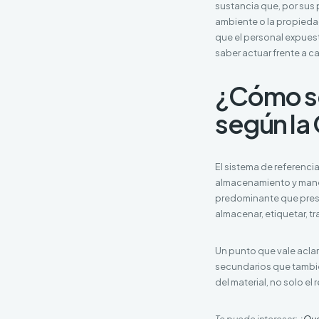
sustancia que, por sus 
ambiente o la propiedad.
que el personal expuest
saber actuar frente a c
¿Cómo se 
según la
El sistema de referenci
almacenamiento y manej
predominante que prese
almacenar, etiquetar, t
Un punto que vale aclar
secundarios que tambié
del material, no solo el
Te puede interesar:
¿Qué