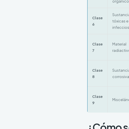
orgánico
Sustanci
Clase
tóxicas e
6
infeccio
Clase
Material
7
radiactiv
Clase
Sustanci
8
corrosiv
Clase
Miscelán
9
¿Cómo se