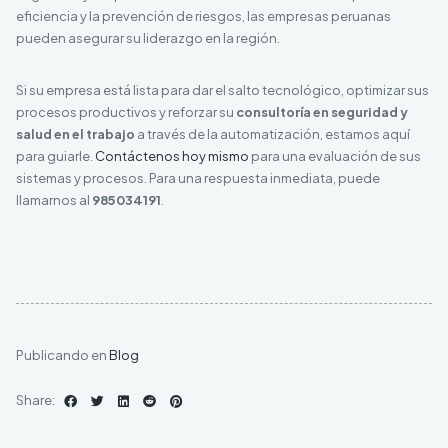
eficiencia y la prevención de riesgos, las empresas peruanas
pueden asegurar su liderazgo en la región.
Si su empresa está lista para dar el salto tecnológico, optimizar sus
procesos productivos y reforzar su
consultoría en seguridad y
salud en el trabajo
a través de la automatización, estamos aquí
para guiarle.
Contáctenos hoy mismo
para una evaluación de sus
sistemas y procesos. Para una respuesta inmediata, puede
llamarnos al
985034191
.
Publicando en
Blog
Share: