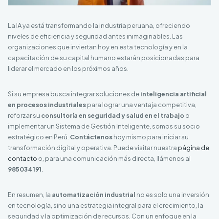
La IA ya está transformando la industria peruana, ofreciendo
niveles de eficiencia y seguridad antes inimaginables. Las
organizaciones que inviertan hoy en esta tecnología y en la
capacitación de su capital humano estarán posicionadas para
liderar el mercado en los próximos años.
Si su empresa busca integrar soluciones de
inteligencia artificial
en procesos industriales
para lograr una ventaja competitiva,
reforzar su
consultoría en seguridad y salud en el trabajo
o
implementar un Sistema de Gestión Inteligente, somos su socio
estratégico en Perú.
Contáctenos
hoy mismo para iniciar su
transformación digital y operativa. Puede visitar nuestra
página de
contacto
o, para una comunicación más directa, llámenos al
985034191
.
En resumen, la
automatización industrial
no es solo una inversión
en tecnología, sino una estrategia integral para el crecimiento, la
seguridad y la optimización de recursos. Con un enfoque en la