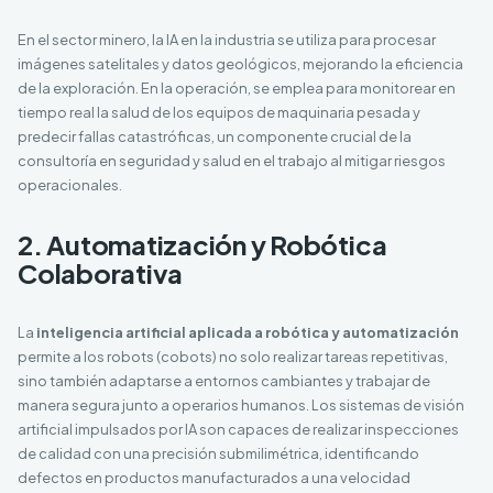
En el sector minero, la IA en la industria se utiliza para procesar
imágenes satelitales y datos geológicos, mejorando la eficiencia
de la exploración. En la operación, se emplea para monitorear en
tiempo real la salud de los equipos de maquinaria pesada y
predecir fallas catastróficas, un componente crucial de la
consultoría en seguridad y salud en el trabajo al mitigar riesgos
operacionales.
2. Automatización y Robótica
Colaborativa
La
inteligencia artificial aplicada a robótica y automatización
permite a los robots (cobots) no solo realizar tareas repetitivas,
sino también adaptarse a entornos cambiantes y trabajar de
manera segura junto a operarios humanos. Los sistemas de visión
artificial impulsados por IA son capaces de realizar inspecciones
de calidad con una precisión submilimétrica, identificando
defectos en productos manufacturados a una velocidad