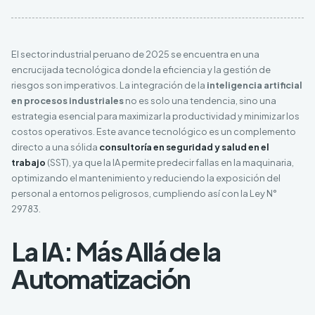
El sector industrial peruano de 2025 se encuentra en una
encrucijada tecnológica donde la eficiencia y la gestión de
riesgos son imperativos. La integración de la
inteligencia artificial
en procesos industriales
no es solo una tendencia, sino una
estrategia esencial para maximizar la productividad y minimizar los
costos operativos. Este avance tecnológico es un complemento
directo a una sólida
consultoría en seguridad y salud en el
trabajo
(SST), ya que la IA permite predecir fallas en la maquinaria,
optimizando el mantenimiento y reduciendo la exposición del
personal a entornos peligrosos, cumpliendo así con la Ley N°
29783.
La IA: Más Allá de la
Automatización