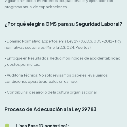
Vigilancia médica, monitoreos ocupacionales y ejecución del
programa anual de capacitaciones.
¿Por qué elegir a GMS para su Seguridad Laboral?
• Dominio Normativo: Expertos en la Ley 29783, D.S. 005-2012-TR y
normativas sectoriales (Minería D.S. 024, Puertos).
• Enfoque en Resultados: Reducimos índices de accidentabilidad
y costos por multas.
• Auditoría Técnica: No solo revisamos papeles; evaluamos
condiciones operativas reales en campo.
• Contribuir al desarrollo de la cultura organizacional.
Proceso de Adecuación a la Ley 29783
Línea Base (Diagnóstico):