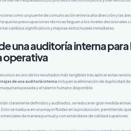
nciona como un puente de comunicación entre la alta dirección y las áre
ilita que las preocupaciones técnicas lleguen a los niveles decisionales 
tar cambios significativos y mejoras estructurales inmediatas.
de una auditoría interna para 
a operativa
recursos es uno de los resultados más tangibles tras aplicar estas revisio
ntajas de una auditoría interna
incluyen la eliminación de duplicidad de 
maquinaria pesada y el talento humano disponible.
tán claramente definidos y auditados, se reduce en gran medida el ma
. Esto se traduce en una mayor fluidez en la producción, permitiendo qu
merciales de manera puntual y con estándares de calidad superiores.
 operativa lograda permite a la organización reasignar capital hacia área