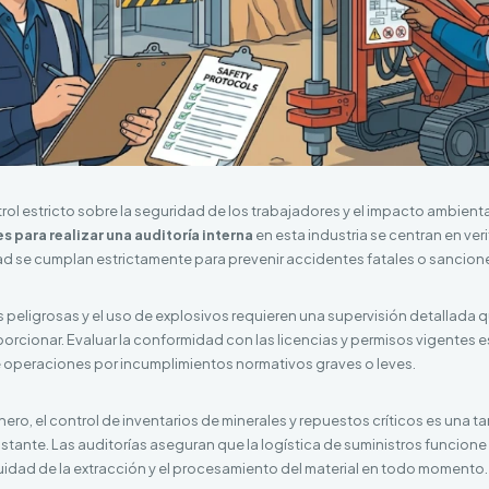
trol estricto sobre la seguridad de los trabajadores y el impacto ambient
s para realizar una auditoría interna
en esta industria se centran en veri
d se cumplan estrictamente para prevenir accidentes fatales o sancion
 peligrosas y el uso de explosivos requieren una supervisión detallada q
orcionar. Evaluar la conformidad con las licencias y permisos vigentes 
de operaciones por incumplimientos normativos graves o leves.
nero, el control de inventarios de minerales y repuestos críticos es una 
stante. Las auditorías aseguran que la logística de suministros funcione 
uidad de la extracción y el procesamiento del material en todo momento.