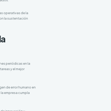
as operativas de la
con la sustentación
la
nes periódicas en la
tareas y el mejor
rgen de error humano en
e la empresa cumpla
s de innovación y