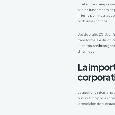
En el entorno empresari
pilares fundamentales 
interna
permite a las c
problemas críticos.
Desde el año 2010, en
transforma la estructur
nuestros
servicios gen
dinámicos.
La import
corporat
La auditoría interna no
burocrático por las nor
la rendición de cuentas