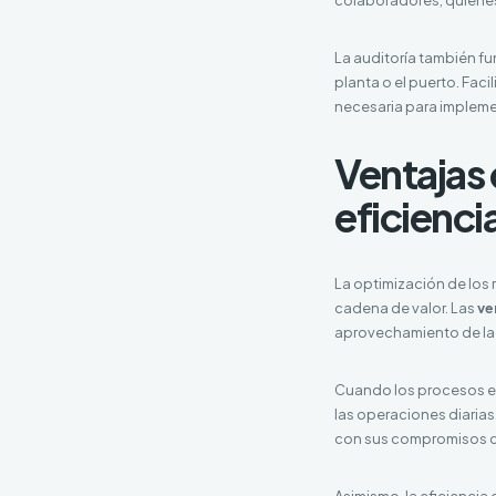
La auditoría también fu
planta o el puerto. Fac
necesaria para implemen
Ventajas 
eficienci
La optimización de los 
cadena de valor. Las
ve
aprovechamiento de la 
Cuando los procesos es
las operaciones diarias
con sus compromisos co
Asimismo, la eficiencia