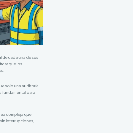
al de cada una de sus
ficar que los
es.
ue solo una auditoría
es fundamental para
tarea compleja que
sin interrupciones,