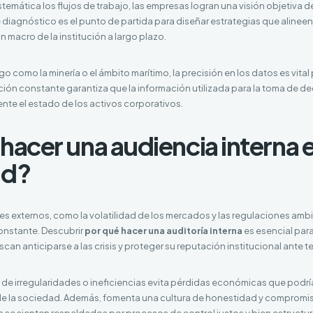
stemática los flujos de trabajo, las empresas logran una visión objetiva d
te diagnóstico es el punto de partida para diseñar estrategias que alineen
ón macro de la institución a largo plazo.
go como la minería o el ámbito marítimo, la precisión en los datos es vital 
ión constante garantiza que la información utilizada para la toma de de
mente el estado de los activos corporativos.
hacer una audiencia interna e
ad?
res externos, como la volatilidad de los mercados y las regulaciones amb
constante. Descubrir
por qué hacer una auditoría interna
es esencial par
an anticiparse a las crisis y proteger su reputación institucional ante t
de irregularidades o ineficiencias evita pérdidas económicas que podr
 de la sociedad. Además, fomenta una cultura de honestidad y compromis
 se sienten respaldados por procesos de control justos y bien estructu