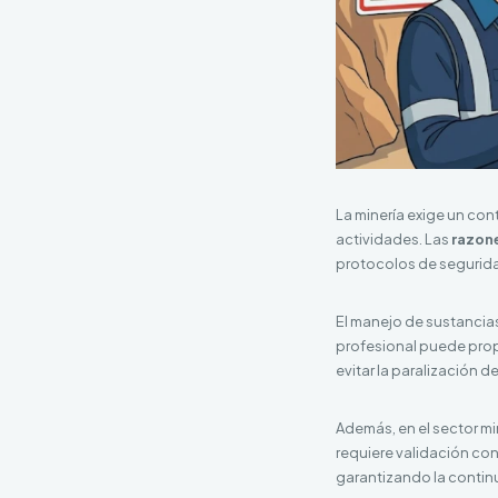
La minería exige un con
actividades. Las
razone
protocolos de segurida
El manejo de sustancias
profesional puede prop
evitar la paralización 
Además, en el sector mi
requiere validación con
garantizando la contin