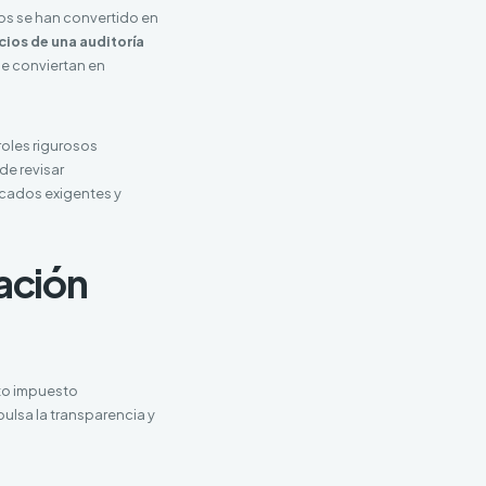
gos se han convertido en
cios de una auditoría
se conviertan en
oles rigurosos
de revisar
rcados exigentes y
uación
ito impuesto
pulsa la transparencia y