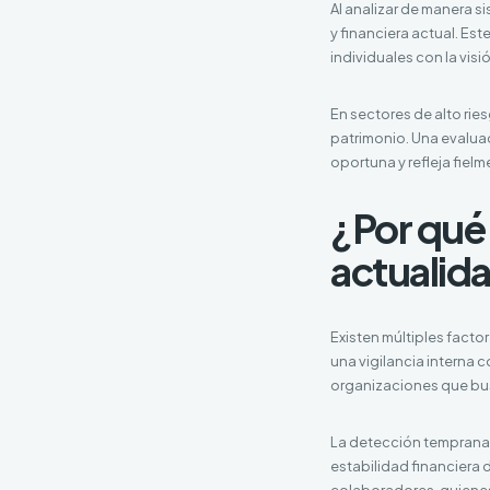
Al analizar de manera si
y financiera actual. Es
individuales con la visi
En sectores de alto ries
patrimonio. Una evaluac
oportuna y refleja fiel
¿Por qué 
actualid
Existen múltiples facto
una vigilancia interna 
organizaciones que busc
La detección temprana 
estabilidad financiera
colaboradores, quienes