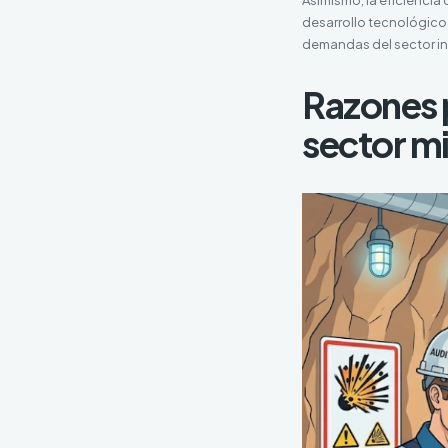
desarrollo tecnológico
demandas del sector ind
Razones p
sector m