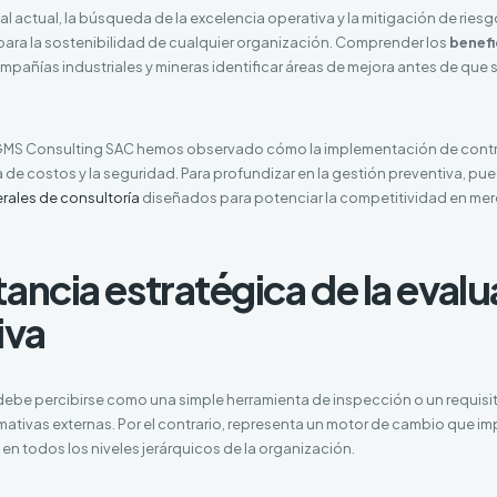
al actual, la búsqueda de la excelencia operativa y la mitigación de ries
para la sostenibilidad de cualquier organización. Comprender los
benefi
ompañías industriales y mineras identificar áreas de mejora antes de que 
 GMS Consulting SAC hemos observado cómo la implementación de contr
a de costos y la seguridad. Para profundizar en la gestión preventiva, pue
erales de consultoría
diseñados para potenciar la competitividad en me
ancia estratégica de la eval
iva
 debe percibirse como una simple herramienta de inspección o un requis
mativas externas. Por el contrario, representa un motor de cambio que im
 en todos los niveles jerárquicos de la organización.