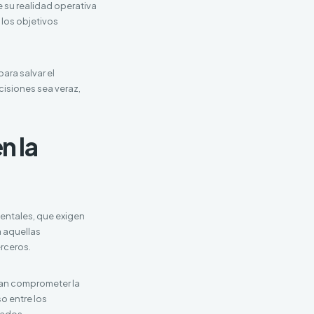
e su realidad operativa
 los objetivos
para salvar el
cisiones sea veraz,
n la
ientales, que exigen
a aquellas
erceros.
ían comprometer la
o entre los
rados.