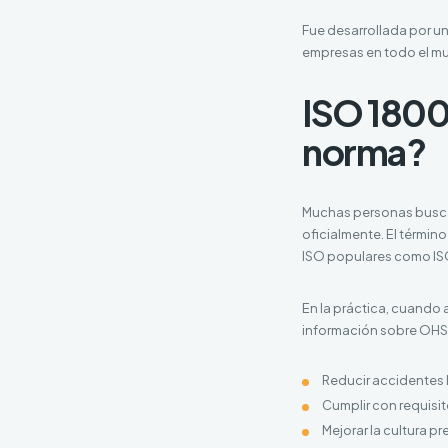
Fue desarrollada por un
empresas en todo el mu
ISO 18001
norma?
Muchas personas busca
oficialmente. El términ
ISO populares como IS
En la práctica, cuando 
información sobre OHSA
Reducir accidentes
Cumplir con requisit
Mejorar la cultura pr