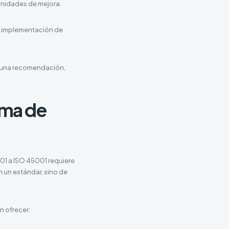
unidades de mejora.
la implementación de
s una recomendación,
ema de
01 a ISO 45001 requiere
 un estándar, sino de
n ofrecer: