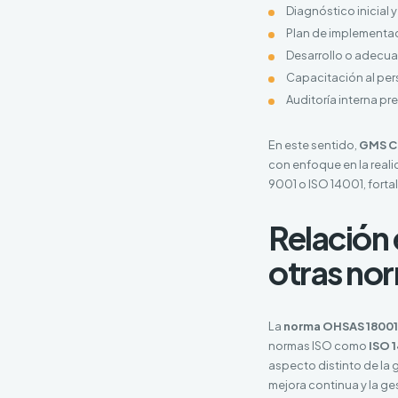
Diagnóstico inicial y
Plan de implementac
Desarrollo o adecua
Capacitación al per
Auditoría interna prev
En este sentido,
GMS C
con enfoque en la real
9001 o ISO 14001, forta
Relación
otras no
La
norma OHSAS 18001
normas ISO como
ISO 
aspecto distinto de la
mejora continua y la ge