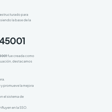
 estructurado para
 siendo la base de la
 45001
5001
fue creada como
inuación, destacamos
era.
r) y promueve la mejora
n el sistema de
nfluyen en la SSO.