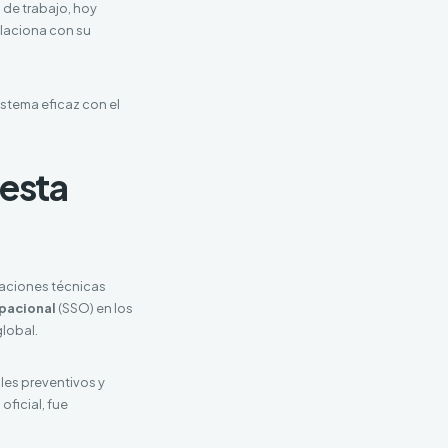
 de trabajo, hoy
laciona con su
istema eficaz con el
 esta
caciones técnicas
upacional
(SSO) en los
global.
les preventivos y
O
oficial, fue