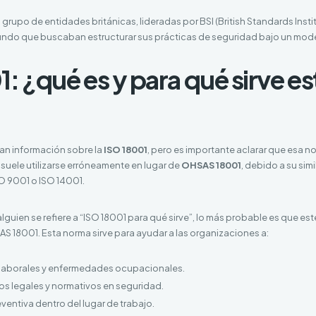
 grupo de entidades británicas, lideradas por BSI (British Standards Inst
ndo que buscaban estructurar sus prácticas de seguridad bajo un model
: ¿qué es y para qué sirve es
n información sobre la
ISO 18001
, pero es importante aclarar que esa n
o suele utilizarse erróneamente en lugar de
OHSAS 18001
, debido a su sim
O 9001 o ISO 14001.
alguien se refiere a “ISO 18001 para qué sirve”, lo más probable es que e
S 18001. Esta norma sirve para ayudar a las organizaciones a:
 laborales y enfermedades ocupacionales.
os legales y normativos en seguridad.
eventiva dentro del lugar de trabajo.