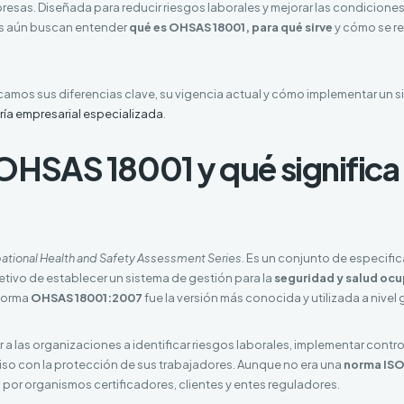
esas. Diseñada para reducir riesgos laborales y mejorar las condiciones
s aún buscan entender
qué es OHSAS 18001, para qué sirve
y cómo se re
.
licamos sus diferencias clave, su vigencia actual y cómo implementar un s
ía empresarial especializada
.
OHSAS 18001 y qué significa
tional Health and Safety Assessment Series
. Es un conjunto de especifi
etivo de establecer un sistema de gestión para la
seguridad y salud oc
 norma
OHSAS 18001:2007
fue la versión más conocida y utilizada a nivel 
 a las organizaciones a identificar riesgos laborales, implementar contro
o con la protección de sus trabajadores. Aunque no era una
norma IS
or organismos certificadores, clientes y entes reguladores.