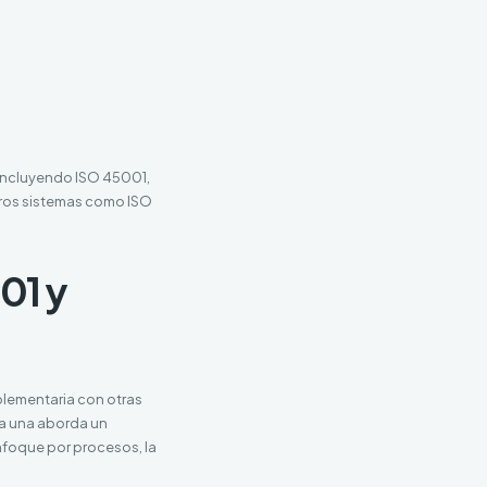
 incluyendo ISO 45001,
tros sistemas como ISO
01 y
plementaria con otras
da una aborda un
nfoque por procesos, la