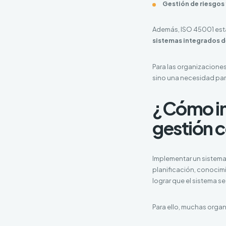
Gestión de riesgos
Además, ISO 45001 está
sistemas integrados d
Para las organizacione
sino una necesidad par
¿Cómo im
gestión 
Implementar un sistema
planificación, conocim
lograr que el sistema se
Para ello, muchas orga