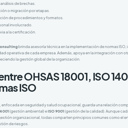
 análisis de brechas.
ión o migración por etapas.
ción de procedimientos y formatos.
sonal involucrado.
ia a la certificación.
onsulting
brinda asesoría técnica en la implementación de normas ISO,
idad operativa de cada empresa. Además, apoya en la integración con o
leciendo la gestión global de la organización.
 entre OHSAS 18001, ISO 140
rmas ISO
, enfocada en seguridad y salud ocupacional, guarda una relación com
14001
(gestión ambiental) e
ISO 9001
(gestión de la calidad). Aunque ca
 gestión organizacional, todas comparten principios comunes como el e
stión de riesgos.