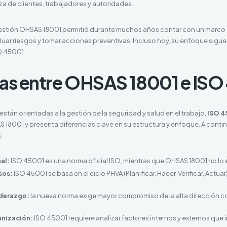
a de clientes, trabajadores y autoridades.
gestión OHSAS 18001 permitió durante muchos años contar con un marco
valuar riesgos y tomar acciones preventivas. Incluso hoy, su enfoque sigue
O 45001.
ias entre OHSAS 18001 e ISO
án orientadas a la gestión de la seguridad y salud en el trabajo,
ISO 4
 18001 y presenta diferencias clave en su estructura y enfoque. A cont
:
al:
ISO 45001 es una norma oficial ISO, mientras que OHSAS 18001 no lo 
sos:
ISO 45001 se basa en el ciclo PHVA (Planificar, Hacer, Verificar, Actua
iderazgo:
la nueva norma exige mayor compromiso de la alta dirección co
anización:
ISO 45001 requiere analizar factores internos y externos que i