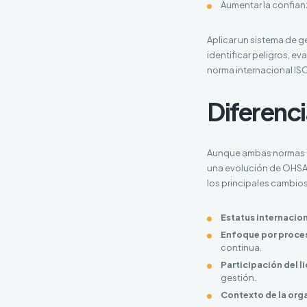
Aumentar la confianz
Aplicar un sistema de 
identificar peligros, e
norma internacional IS
Diferenc
Aunque ambas normas est
una evolución de OHSAS
los principales cambios
Estatus internacion
Enfoque por proce
continua.
Participación del l
gestión.
Contexto de la org