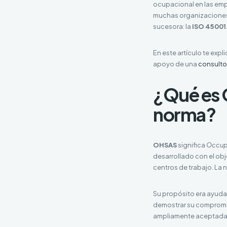
ocupacional en las empr
muchas organizacione
sucesora: la
ISO 45001
En este artículo te exp
apoyo de una
consultor
¿Qué es 
norma?
OHSAS
significa
Occupa
desarrollado con el obj
centros de trabajo. La
Su propósito era ayudar
demostrar su compromis
ampliamente aceptada p