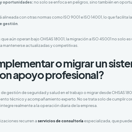
 y oportunidades:
no solo se enfoca en peligros, sino también en oport
 alineada con otras normas como ISO 9001 e ISO 14001, lo que facilita 
e gestión
.
s que aún operan bajo OHSAS 18001, la migración a ISO 45001 no solo e
a mantenerse actualizadas y competitivas.
plementar o migrar un sist
con apoyo profesional?
 de gestión de seguridad y salud en el trabajo o migrar desde OHSAS 180
iento técnico y acompañamiento experto. No se trata solo de cumplir con
 integre realmente a la operación diaria de la empresa.
nizaciones recurren a
servicios de consultoría
especializada, que puede