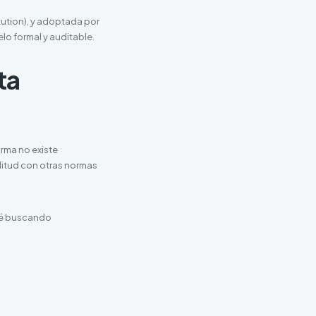
itution), y adoptada por
o formal y auditable.
ta
orma no existe
ilitud con otras normas
sté buscando