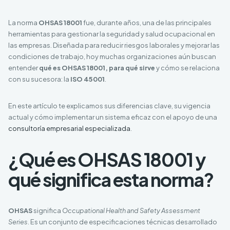
La norma
OHSAS 18001
fue, durante años, una de las principales
herramientas para gestionar la seguridad y salud ocupacional en
las empresas. Diseñada para reducir riesgos laborales y mejorar las
condiciones de trabajo, hoy muchas organizaciones aún buscan
entender
qué es OHSAS 18001, para qué sirve
y cómo se relaciona
con su sucesora: la
ISO 45001
.
En este artículo te explicamos sus diferencias clave, su vigencia
actual y cómo implementar un sistema eficaz con el apoyo de una
consultoría empresarial especializada
.
¿Qué es OHSAS 18001 y
qué significa esta norma?
OHSAS
significa
Occupational Health and Safety Assessment
Series
. Es un conjunto de especificaciones técnicas desarrollado