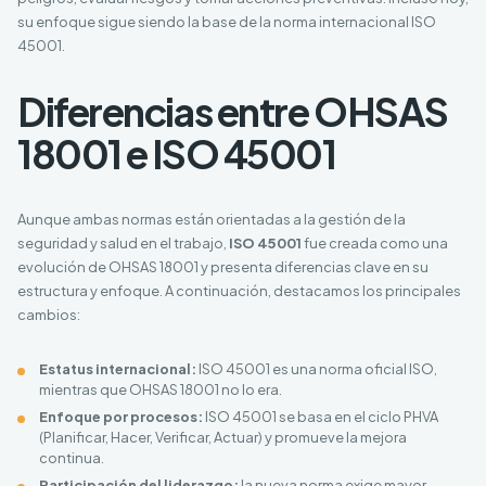
su enfoque sigue siendo la base de la norma internacional ISO
45001.
Diferencias entre OHSAS
18001 e ISO 45001
Aunque ambas normas están orientadas a la gestión de la
seguridad y salud en el trabajo,
ISO 45001
fue creada como una
evolución de OHSAS 18001 y presenta diferencias clave en su
estructura y enfoque. A continuación, destacamos los principales
cambios:
Estatus internacional:
ISO 45001 es una norma oficial ISO,
mientras que OHSAS 18001 no lo era.
Enfoque por procesos:
ISO 45001 se basa en el ciclo PHVA
(Planificar, Hacer, Verificar, Actuar) y promueve la mejora
continua.
Participación del liderazgo:
la nueva norma exige mayor