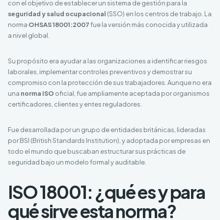
con el objetivo de establecer un sistema de gestión para la
seguridad y salud ocupacional
(SSO) en los centros de trabajo. La
norma
OHSAS 18001:2007
fue la versión más conocida y utilizada
a nivel global.
Su propósito era ayudar a las organizaciones a identificar riesgos
laborales, implementar controles preventivos y demostrar su
compromiso con la protección de sus trabajadores. Aunque no era
una
norma ISO
oficial, fue ampliamente aceptada por organismos
certificadores, clientes y entes reguladores.
Fue desarrollada por un grupo de entidades británicas, lideradas
por BSI (British Standards Institution), y adoptada por empresas en
todo el mundo que buscaban estructurar sus prácticas de
seguridad bajo un modelo formal y auditable.
ISO 18001: ¿qué es y para
qué sirve esta norma?