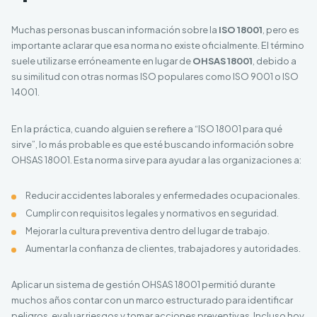
Muchas personas buscan información sobre la
ISO 18001
, pero es
importante aclarar que esa norma no existe oficialmente. El término
suele utilizarse erróneamente en lugar de
OHSAS 18001
, debido a
su similitud con otras normas ISO populares como ISO 9001 o ISO
14001.
En la práctica, cuando alguien se refiere a “ISO 18001 para qué
sirve”, lo más probable es que esté buscando información sobre
OHSAS 18001. Esta norma sirve para ayudar a las organizaciones a:
Reducir accidentes laborales y enfermedades ocupacionales.
Cumplir con requisitos legales y normativos en seguridad.
Mejorar la cultura preventiva dentro del lugar de trabajo.
Aumentar la confianza de clientes, trabajadores y autoridades.
Aplicar un sistema de gestión OHSAS 18001 permitió durante
muchos años contar con un marco estructurado para identificar
peligros, evaluar riesgos y tomar acciones preventivas. Incluso hoy,