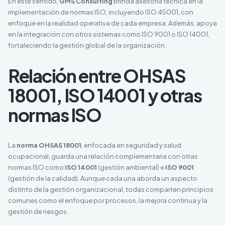
En este sentido,
GMS Consulting
brinda asesoría técnica en la
implementación de normas ISO, incluyendo ISO 45001, con
enfoque en la realidad operativa de cada empresa. Además, apoya
en la integración con otros sistemas como ISO 9001 o ISO 14001,
fortaleciendo la gestión global de la organización.
Relación entre OHSAS
18001, ISO 14001 y otras
normas ISO
La
norma OHSAS 18001
, enfocada en seguridad y salud
ocupacional, guarda una relación complementaria con otras
normas ISO como
ISO 14001
(gestión ambiental) e
ISO 9001
(gestión de la calidad). Aunque cada una aborda un aspecto
distinto de la gestión organizacional, todas comparten principios
comunes como el enfoque por procesos, la mejora continua y la
gestión de riesgos.