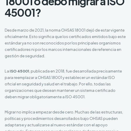
18001 o debo migrar a ISO
45001?
Desde marzo de 2021, la norma OHSAS 18001 dejó de estar vigente
oficialmente. Esto significa que los certificados emitidos bajo este
estándar ya no son reconocidos por los principales organismos
certificadores ni por los marcos internacionales de referencia en
gestión de seguridad.
La
ISO 45001
, publicada en 2018, fue desarrollada precisamente
para reemplazar a OHSAS 18001 y establecer un estándar ISO
oficial en seguridad y salud en el trabajo. Por ello, todas las
organizaciones que desean mantener un sistema certificado
deben migrar obligatoriamente a ISO 45001.
Migrar no implica empezar desde cero. Muchas de las estructuras,
políticas y procedimientos desarrollados bajo OHSAS pueden
adaptarse y actualizarse al nuevo estándar con el apoyo